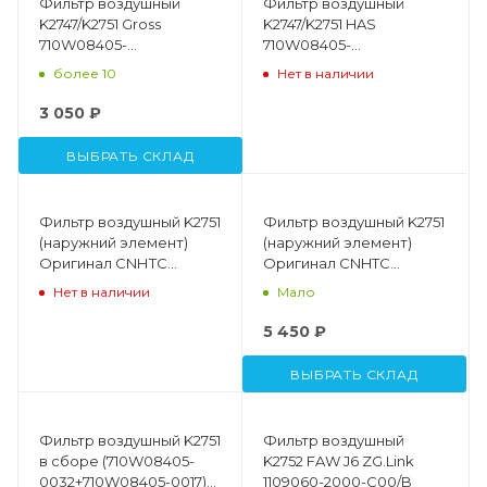
Фильтр воздушный
Фильтр воздушный
K2747/K2751 Gross
K2747/K2751 HAS
710W08405-
710W08405-
0032/710W08405-0017
0032/710W08405-0017
более 10
Нет в наличии
3 050 ₽
ВЫБРАТЬ СКЛАД
Фильтр воздушный K2751
Фильтр воздушный K2751
(наружний элемент)
(наружний элемент)
Oригинал СNНТС
Оригинал CNHTC
710W08405-
710W08405-
Нет в наличии
Мало
0032\WG9525195201
0032\WG9525195201
5 450 ₽
ВЫБРАТЬ СКЛАД
Фильтр воздушный K2751
Фильтр воздушный
в сборе (710W08405-
K2752 FAW J6 ZG.Link
0032+710W08405-0017)
1109060-2000-C00/B