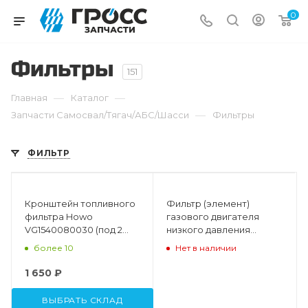
0
Фильтры
151
—
—
Главная
Каталог
—
Запчасти Самосвал/Тягач/АБС/Шасси
Фильтры
ФИЛЬТР
Кронштейн топливного
Фильтр (элемент)
фильтра Howo
газового двигателя
VG1540080030 (под 2
низкого давления
фильтра WDK999
CNHTC 202V13120-0003
более 10
Нет в наличии
WK940/20)
1 650 ₽
ВЫБРАТЬ СКЛАД