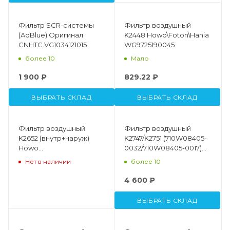
Фильтр SCR-системы
Фильтр воздушный
(AdBlue) Оригинал
K2448 Howo\Foton\Hania
CNHTC VG1034121015
WG9725190045
более 10
Мало
1 900 ₽
829.22 ₽
ВЫБРАТЬ СКЛАД
ВЫБРАТЬ СКЛАД
Фильтр воздушный
Фильтр воздушный
K2652 (внутр+наруж)
K2747/K2751 (710W08405-
Howo
0032/710W08405-0017)
WG9X25190061/WG9X25190062
GROSS Premium Howo
Нет в наличии
более 10
Sitrak
4 600 ₽
ВЫБРАТЬ СКЛАД