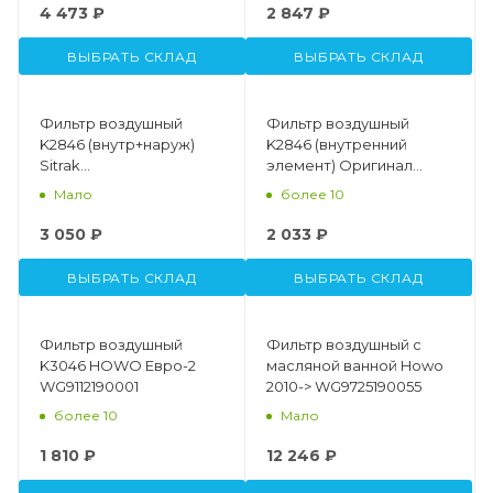
4 473 ₽
2 847 ₽
ВЫБРАТЬ СКЛАД
ВЫБРАТЬ СКЛАД
Фильтр воздушный
Фильтр воздушный
K2846 (внутр+наруж)
K2846 (внутренний
Sitrak
элемент) Оригинал
WG9725191102/WG9725191103
CNHTC WG9725191103
Мало
более 10
3 050 ₽
2 033 ₽
ВЫБРАТЬ СКЛАД
ВЫБРАТЬ СКЛАД
Фильтр воздушный
Фильтр воздушный с
K3046 HOWO Евро-2
масляной ванной Howo
WG9112190001
2010-> WG9725190055
более 10
Мало
1 810 ₽
12 246 ₽