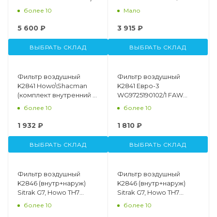
CNHTC 710W08405-
более 10
Мало
0032C
5 600 ₽
3 915 ₽
ВЫБРАТЬ СКЛАД
ВЫБРАТЬ СКЛАД
Фильтр воздушный
Фильтр воздушный
K2841 Howo\Shacman
K2841 Евро-3
(комплект внутренний и
WG9725190102/1 FAW
наружный) GROSS
1109070-50A 1109070-50B
более 10
более 10
DZ9725190102\WG9725190102
1 932 ₽
1 810 ₽
ВЫБРАТЬ СКЛАД
ВЫБРАТЬ СКЛАД
Фильтр воздушный
Фильтр воздушный
K2846 (внутр+наруж)
K2846 (внутр+наруж)
Sitrak G7, Howo TH7
Sitrak G7, Howo TH7
GROSS Premium
GROSS
более 10
более 10
WG9725191102/WG9725191103
WG9725191102/WG9725191103