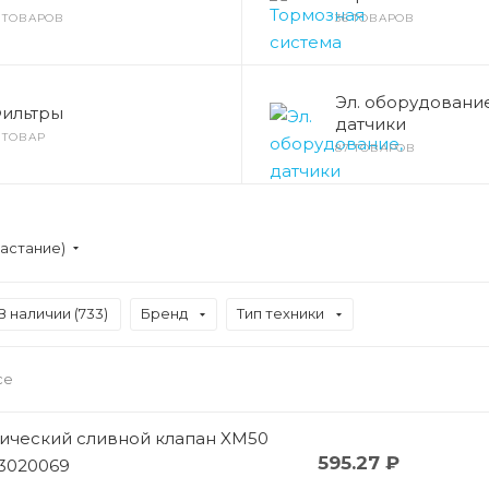
2 ТОВАРОВ
36 ТОВАРОВ
Эл. оборудование
ильтры
датчики
1 ТОВАР
87 ТОВАРОВ
астание)
В наличии (
733
)
Бренд
Тип техники
се
ический сливной клапан XM50
595.27 ₽
23020069