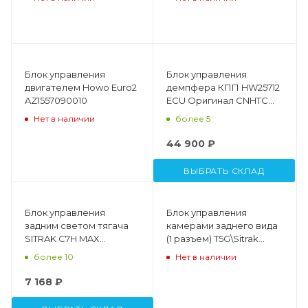
202V25803-7915
202V25803-7931
Блок управления
Блок управления
двигателем Howo Euro2
демпфера КПП HW25712
AZ1557090010
ECU Оригинал CNHTC
WG9925580121
Нет в наличии
более 5
44 900 ₽
ВЫБРАТЬ СКЛАД
Блок управления
Блок управления
задним светом тягача
камерами заднего вида
SITRAK C7H MAX
(1 разъем) T5G\Sitrak
Оригинал CNHTC
SINOTRUK
более 10
Нет в наличии
WG9716583013
WG9918788104/1
7 168 ₽