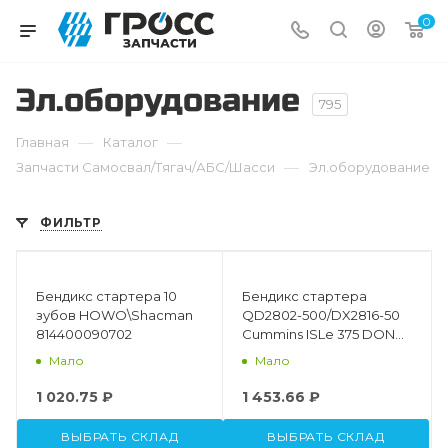
0
Эл.оборудование
795
—
—
Главная
Каталог
—
Запчасти Самосвал/Тягач/АБС/Шасси
Эл.оборудование
ФИЛЬТР
Бендикс стартера 10
Бендикс стартера
зубов HOWO\Shacman
QD2802-500/DX2816-50
814400090702
Cummins ISLe 375 DONG
FENG, САМС ЕВРО-2,3
Мало
Мало
1 020.75 ₽
1 453.66 ₽
ВЫБРАТЬ СКЛАД
ВЫБРАТЬ СКЛАД