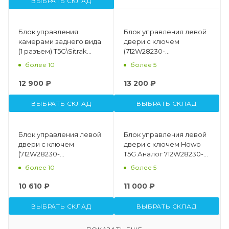
ВЫБРАТЬ СКЛАД
Блок управления
Блок управления левой
камерами заднего вида
двери с ключем
(1 разъем) T5G\Sitrak
(712W28230-
Оригинал CNHTC
6024+712W28230-6221)
более 10
более 5
WG9918788104C
CNHTC AZ16D433000115
12 900 ₽
13 200 ₽
ВЫБРАТЬ СКЛАД
ВЫБРАТЬ СКЛАД
Блок управления левой
Блок управления левой
двери с ключем
двери с ключем Howo
(712W28230-
T5G Аналог 712W28230-
6042+712W28230-6025)
0013
более 10
более 5
Howo T5G CNHTC
712W28230-0009
10 610 ₽
11 000 ₽
ВЫБРАТЬ СКЛАД
ВЫБРАТЬ СКЛАД