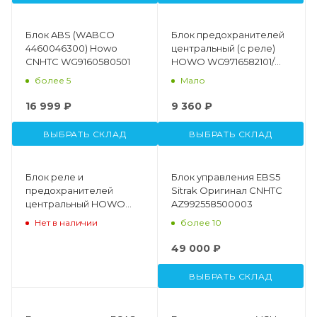
Блок ABS (WABCO
Блок предохранителей
4460046300) Howo
центральный (с реле)
CNHTC WG9160580501
HOWO WG9716582101/
WG9716582301/3
более 5
Мало
16 999 ₽
9 360 ₽
ВЫБРАТЬ СКЛАД
ВЫБРАТЬ СКЛАД
Блок реле и
Блок управления EBS5
предохранителей
Sitrak Оригинал CNHTC
центральный HOWO
AZ992558500003
CNHTC WG9716582301
Нет в наличии
более 10
49 000 ₽
ВЫБРАТЬ СКЛАД