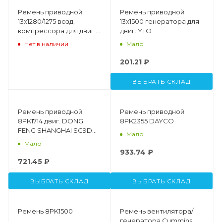
Ремень приводной
Ремень приводной
13x1280/1275 возд.
13x1500 генератора для
компрессора для двиг.
двиг. YTO
Deutz WP6G125E22
Нет в наличии
Мало
13033963
201.21 ₽
ВЫБРАТЬ СКЛАД
Ремень приводной
Ремень приводной
8PK1714 двиг. DONG
8PK2355 DAYCO
FENG SHANGHAI SC9D
Мало
D16A-106-02+A
Мало
(8PK1716HD)
933.74 ₽
721.45 ₽
ВЫБРАТЬ СКЛАД
ВЫБРАТЬ СКЛАД
Ремень 8PK1500
Ремень вентилятора/
генератора Cummins