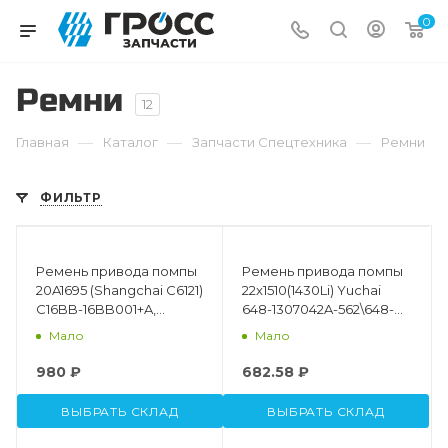
0
Ремни
12
—
—
—
Главная
Каталог
Запчасти Cпецтехника
Ремни
ФИЛЬТР
Ремень привода помпы
Ремень привода помпы
20A1695 (Shangchai C6121)
22x1510(1430Li) Yuchai
C16BB-16BB001+A,
648-1307042A-562\648-
4110000186662
1307042A-
Мало
Мало
C50\4110000561167
980 ₽
682.58 ₽
ВЫБРАТЬ СКЛАД
ВЫБРАТЬ СКЛАД