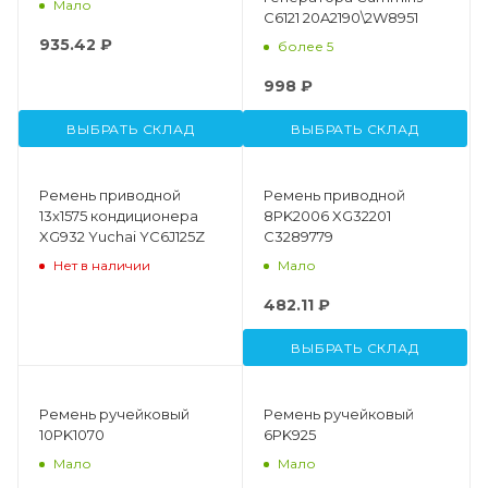
Мало
C6121 20A2190\2W8951
935.42 ₽
более 5
998 ₽
ВЫБРАТЬ СКЛАД
ВЫБРАТЬ СКЛАД
Ремень приводной
Ремень приводной
13х1575 кондиционера
8PK2006 XG32201
XG932 Yuchai YC6J125Z
C3289779
Нет в наличии
Мало
482.11 ₽
ВЫБРАТЬ СКЛАД
Ремень ручейковый
Ремень ручейковый
10PK1070
6PK925
Мало
Мало