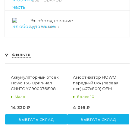
1208 ТОВАРОВ
Эл.оборудование
795 ТОВАРОВ
ФИЛЬТР
Аккумуляторный отсек
Амортизатор HOWO
Howo T5G Оригинал
передний 8х4 (первая
CNHTC YG9000766108
ось) (477x800) OEM
WG9725680014
Мало
более 10
14 320 ₽
4 016 ₽
ВЫБРАТЬ СКЛАД
ВЫБРАТЬ СКЛАД