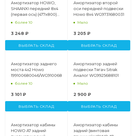
Амортизатор HOWO,
Амортизатор второй
SHAANXI передний 8х4
оси передней подвески
(первая ось) (477x800)
Howo 8x4 WG9731680031
WG9725680014
более 10
Мало
3 248 ₽
3 205 ₽
ВЫБРАТЬ СКЛАД
ВЫБРАТЬ СКЛАД
Амортизатор заднего
Амортизатор задней
моста 4x2 Howo
подвески Тягач Sitrak
199100680046/WG9100680046/WG9725680046
Аналог WG9925688101
более 10
Мало
3 101 ₽
2 900 ₽
ВЫБРАТЬ СКЛАД
ВЫБРАТЬ СКЛАД
Амортизатор кабины
Амортизатор кабины
HOWO A7 задний
задний (винтовая