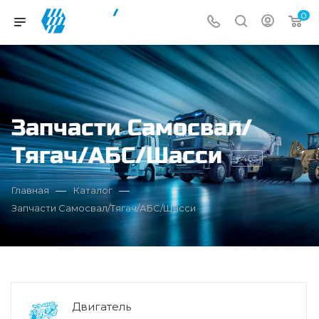
0
Запчасти Самосвал/
Тягач/АБС/Шасси
6465
—
—
Главная
Каталог
Запчасти Самосвал/Тягач/АБС/Шасси
Двигатель