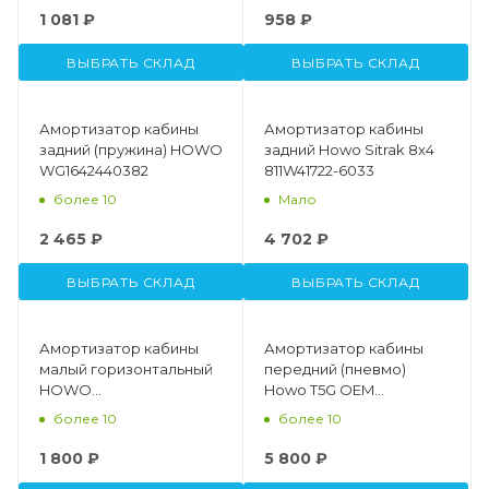
1 081 ₽
958 ₽
ВЫБРАТЬ СКЛАД
ВЫБРАТЬ СКЛАД
Амортизатор кабины
Амортизатор кабины
задний (пружина) HOWO
задний Howo Sitrak 8x4
WG1642440382
811W41722-6033
более 10
Мало
2 465 ₽
4 702 ₽
ВЫБРАТЬ СКЛАД
ВЫБРАТЬ СКЛАД
Амортизатор кабины
Амортизатор кабины
малый горизонтальный
передний (пневмо)
HOWO
Howo T5G OEM
AZ1642440021\WG1642440021
712W41722-6022
более 10
более 10
1 800 ₽
5 800 ₽