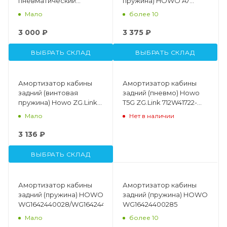
пневматический
пружина) HOWO A7
WG1664430068
WG1642440088/2
Мало
более 10
3 000 ₽
3 375 ₽
ВЫБРАТЬ СКЛАД
ВЫБРАТЬ СКЛАД
Амортизатор кабины
Амортизатор кабины
задний (винтовая
задний (пневмо) Howo
пружина) Howo ZG.Link
T5G ZG.Link 712W41722-
WG1642440088/2
6032
Мало
Нет в наличии
3 136 ₽
ВЫБРАТЬ СКЛАД
Амортизатор кабины
Амортизатор кабины
задний (пружина) HOWO
задний (пружина) HOWO
WG1642440028/WG16424400285
WG16424400285
Мало
более 10