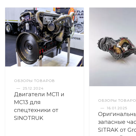
ОБЗОРЫ ТОВАРОВ
—
25.12.2024
Двигатели MC11 и
ОБЗОРЫ ТОВАР
MC13 для
—
16.01.2025
спецтехники от
Оригинальн
SINOTRUK
запасные ча
SITRAK от Gro