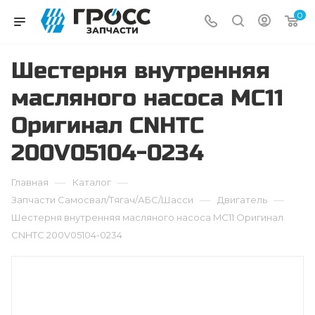
0
Шестерня внутренняя
масляного насоса MC11
Оригинал CNHTC
200V05104-0234
—
—
Главная
Каталог
—
—
Запчасти Самосвал/Тягач/АБС/Шасси
Двигатель
Шестерня внутренняя масляного насоса MC11 Оригинал
CNHTC 200V05104-0234