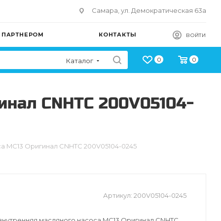
Самара, ул. Демократическая 63а
Ь ПАРТНЕРОМ
КОНТАКТЫ
ВОЙТИ
0
0
Каталог
инал CNHTC 200V05104-
а MC13 Оригинал CNHTC 200V05104-0245
Артикул:
200V05104-0245
нутренняя масляного насоса MC13 Оригинал CNHTC