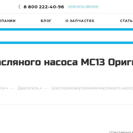
8 800 222-40-96
ЗАКАЗАТЬ ЗВОНОК
МПАНИИ
БЛОГ
О ЗАПЧАСТЯХ
СТАТ
сляного насоса MC13 Ориг
—
—
сси
Двигатель
Шестерня внутренняя масляного насос
Шестерня в