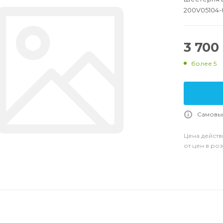
200V05104-
3 700
более 5
Самовыв
Цена действ
от цен в ро