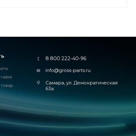
ТЬ
8 800 222-40-96
латы
info@gross-parts.ru
ставки
Самара, ул. Демократическая
 товар
63а