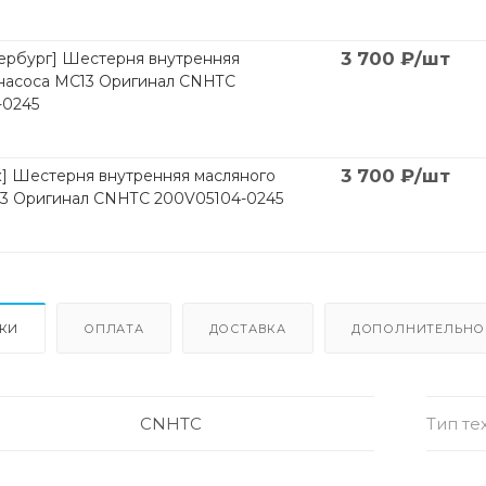
3 700
₽
/шт
ербург] Шестерня внутренняя
 насоса MC13 Оригинал CNHTC
-0245
3 700
₽
/шт
] Шестерня внутренняя масляного
13 Оригинал CNHTC 200V05104-0245
ИКИ
ОПЛАТА
ДОСТАВКА
ДОПОЛНИТЕЛЬНО
CNHTC
Тип те