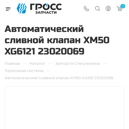
0
Автоматический
сливной клапан XM50
XG6121 23020069
—
—
—
Главная
Каталог
Запчасти Cпецтехника
—
Тормозная система
Автоматический сливной клапан XM50 XG6121 23020069