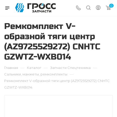
0
Ремкомплект V-
образной тяги центр
(AZ9725529272) CNHTC
GZWTZ-WXB014
—
—
—
Главная
Каталог
Запчасти Cпецтехника
—
Сальники, манжеты, ремкомплекты
Ремкомплект V-образной тяги центр (AZ9725529272) CNHTC
GZWTZ-WXB014