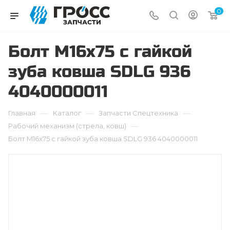
0
Болт M16x75 с гайкой
зуба ковша SDLG 936
4040000011
—
—
—
Главная
Каталог
Запчасти Cпецтехника
—
Рабочий механизм (стрела, ковш)
Болт M16x75 с гайкой зуба ковша SDLG 936 4040000011