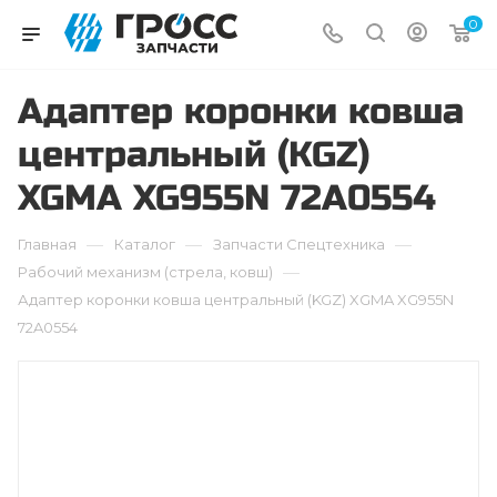
0
Адаптер коронки ковша
центральный (KGZ)
XGMA XG955N 72A0554
—
—
—
Главная
Каталог
Запчасти Cпецтехника
—
Рабочий механизм (стрела, ковш)
Адаптер коронки ковша центральный (KGZ) XGMA XG955N
72A0554